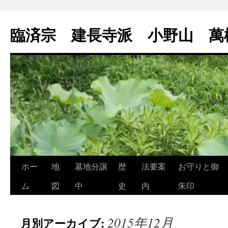
コ
ン
臨済宗 建長寺派 小野山 萬
テ
ン
ツ
へ
ス
キ
ッ
プ
ホー
地
墓地分譲
歴
法要案
お守りと御
ム
図
中
史
内
朱印
2015年12月
月別アーカイブ: