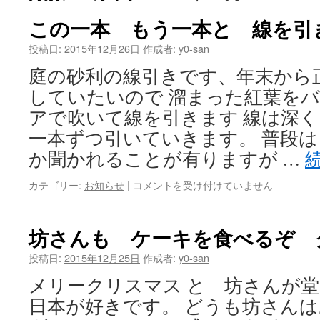
この一本 もう一本と 線を引
投稿日:
2015年12月26日
作成者:
y0-san
庭の砂利の線引きです、年末から
していたいので 溜まった紅葉を
アで吹いて線を引きます 線は深
一本ずつ引いていきます。 普段
か聞かれることが有りますが …
こ
カテゴリー:
お知らせ
|
コメントを受け付けていません
の
一
本
坊さんも ケーキを食べるぞ 
も
う
投稿日:
2015年12月25日
作成者:
y0-san
一
メリークリスマス と 坊さんが
本
と
日本が好きです。 どうも坊さん
線