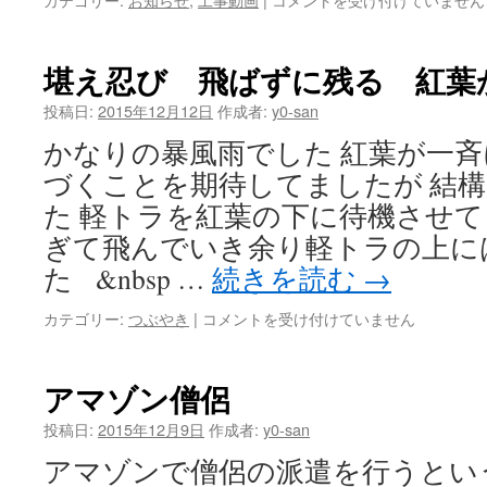
地
工
事
堪え忍び 飛ばずに残る 紅葉
動
画
投稿日:
2015年12月12日
作成者:
y0-san
は
かなりの暴風雨でした 紅葉が一
づくことを期待してましたが 結
た 軽トラを紅葉の下に待機させて
ぎて飛んでいき余り軽トラの上に
た &nbsp …
続きを読む
→
堪
カテゴリー:
つぶやき
|
コメントを受け付けていません
え
忍
び
アマゾン僧侶
飛
ば
投稿日:
2015年12月9日
作成者:
y0-san
ず
アマゾンで僧侶の派遣を行うとい
に