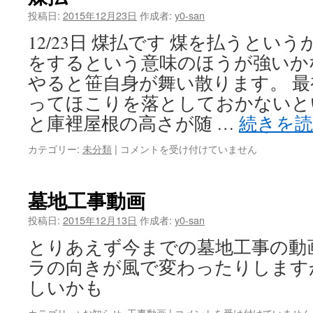
を
投稿日:
2015年12月23日
作成者:
y0-san
取
12/23日 煤払です 煤を払うとい
ら
れ
をするという意味のほうが強いか
て
やると笹自身が舞い散ります。 
早
寝
ってほこりを落としておかないと
す
と庫裡屋根の高さが随 …
続きを
る
は
煤
カテゴリー:
未分類
|
コメントを受け付けていません
払
は
墓地工事動画
投稿日:
2015年12月13日
作成者:
y0-san
とりあえず今までの墓地工事の動
ラの向きが風で変わったりします
しいかも
墓
カテゴリー:
お知らせ
,
工事動画
|
コメントを受け付けていません