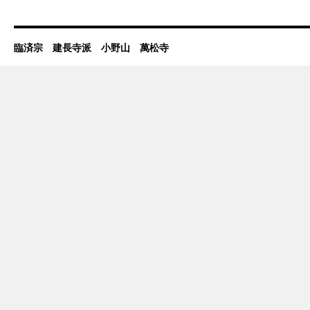
気
な
く
思
臨済宗 建長寺派 小野山 萬松寺
う
気
持
ち
が
叶
う
運
は