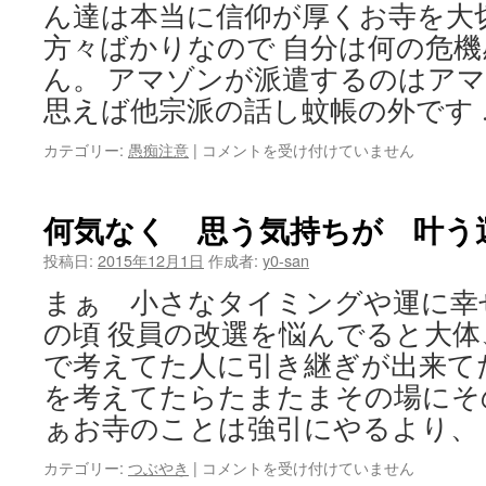
残
ん達は本当に信仰が厚くお寺を大
る
方々ばかりなので 自分は何の危
紅
葉
ん。 アマゾンが派遣するのはア
か
思えば他宗派の話し蚊帳の外です
な
は
ア
カテゴリー:
愚痴注意
|
コメントを受け付けていません
マ
ゾ
ン
何気なく 思う気持ちが 叶う
僧
侶
投稿日:
2015年12月1日
作成者:
y0-san
は
まぁ 小さなタイミングや運に幸
の頃 役員の改選を悩んでると大
で考えてた人に引き継ぎが出来て
を考えてたらたまたまその場にそ
ぁお寺のことは強引にやるより、
何
カテゴリー:
つぶやき
|
コメントを受け付けていません