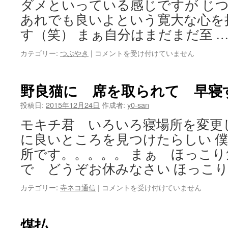
ダメといっている感じですが じ
を
引
あれでも良いよという寛大な心を
き
す（笑） まぁ自分はまだまだ至 
は
坊
カテゴリー:
つぶやき
|
コメントを受け付けていません
さ
ん
も
野良猫に 席を取られて 早寝
ケ
ー
投稿日:
2015年12月24日
作成者:
y0-san
キ
モキチ君 いろいろ寝場所を変更
を
食
に良いところを見つけたらしい 
べ
所です。。。。。 まぁ ほっこ
る
ぞ
で どうぞお休みなさい ほっこ
ク
リ
野
カテゴリー:
寺ネコ通信
|
コメントを受け付けていません
ス
良
マ
猫
ス
に
煤払
は
席