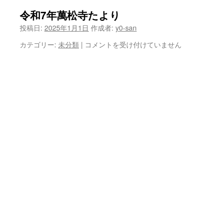
令和7年萬松寺たより
投稿日:
2025年1月1日
作成者:
y0-san
令
カテゴリー:
未分類
|
コメントを受け付けていません
和
7
年
萬
松
寺
た
よ
り
は