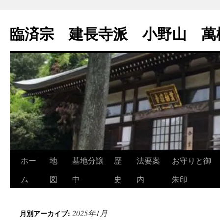
コ
ン
臨済宗 建長寺派 小野山 萬
テ
ン
ツ
へ
ス
キ
ッ
プ
ホー
地
墓地分譲
歴
法要案
お守りと御
ム
図
中
史
内
朱印
2025年1月
月別アーカイブ: