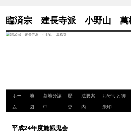
コ
ン
臨済宗 建長寺派 小野山 萬
テ
ン
ツ
へ
ス
キ
ッ
プ
ホー
地
墓地分譲
歴
法要案
お守りと御
ム
図
中
史
内
朱印
平成24年度施餓鬼会