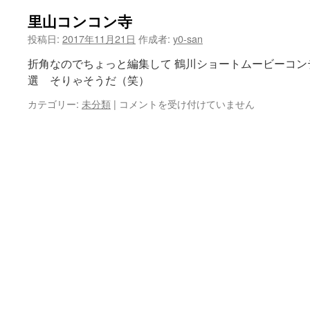
里山コンコン寺
投稿日:
2017年11月21日
作成者:
y0-san
折角なのでちょっと編集して 鶴川ショートムービーコン
選 そりゃそうだ（笑）
里
カテゴリー:
未分類
|
コメントを受け付けていません
山
コ
ン
コ
ン
寺
は