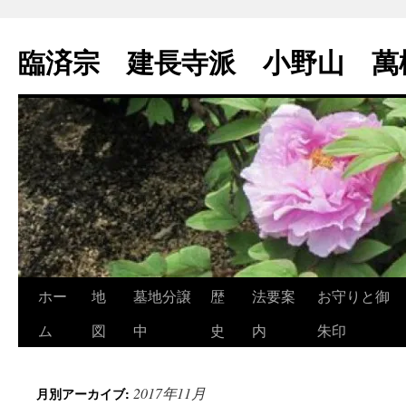
コ
ン
臨済宗 建長寺派 小野山 萬
テ
ン
ツ
へ
ス
キ
ッ
プ
ホー
地
墓地分譲
歴
法要案
お守りと御
ム
図
中
史
内
朱印
2017年11月
月別アーカイブ: