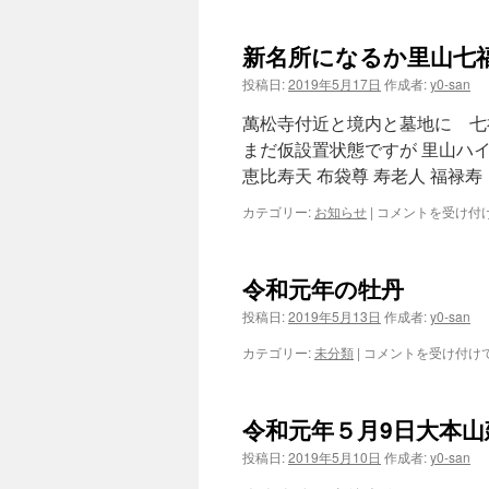
塔
は
新名所になるか里山七
投稿日:
2019年5月17日
作成者:
y0-san
萬松寺付近と境内と墓地に 七
まだ仮設置状態ですが 里山ハイ
恵比寿天 布袋尊 寿老人 福禄寿
新
カテゴリー:
お知らせ
|
コメントを受け付
名
所
に
令和元年の牡丹
な
る
投稿日:
2019年5月13日
作成者:
y0-san
か
里
令
カテゴリー:
未分類
|
コメントを受け付け
山
和
七
元
福
年
令和元年５月9日大本山
神
の
巡
牡
投稿日:
2019年5月10日
作成者:
y0-san
り
丹
は
は