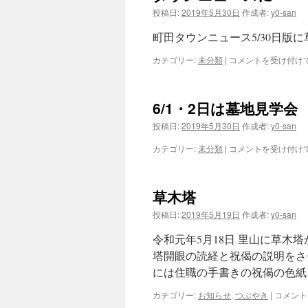
投稿日:
2019年5月30日
作成者:
y0-san
町田タウンニュース5/30日版
タ
カテゴリー:
未分類
|
コメントを受け付け
ウ
ン
ニ
6/1・2日は墓地見学会
ュ
ー
投稿日:
2019年5月30日
作成者:
y0-san
ス
に
6/1・
カテゴリー:
未分類
|
コメントを受け付け
は
2
日
は
草木塔
墓
地
投稿日:
2019年5月19日
作成者:
y0-san
見
学
令和元年5月18日 里山に草木
会
塔開眼の読経と祝偈の説明をさせ
は
には住職の手書きの祝偈の色紙
草
カテゴリー:
お知らせ
,
つぶやき
|
コメント
木