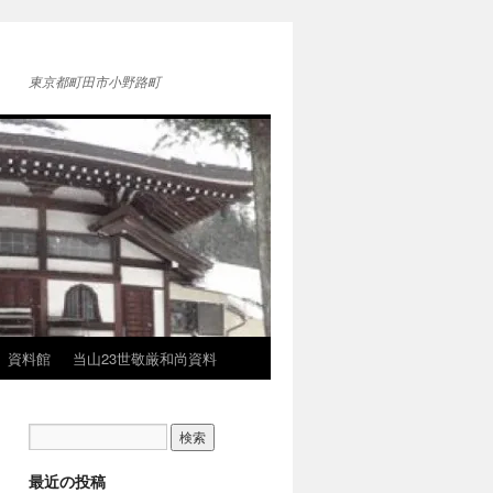
東京都町田市小野路町
資料館
当山23世敬厳和尚資料
最近の投稿