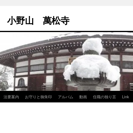
 小野山 萬松寺
法要案内
お守りと御朱印
アルバム
動画
住職の独り言
Link