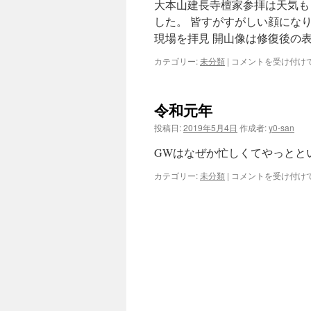
大本山建長寺檀家参拝は天気も
した。 皆すがすがしい顔にな
現場を拝見 開山像は修復後の表
令
カテゴリー:
未分類
|
コメントを受け付け
和
元
年
令和元年
５
月
投稿日:
2019年5月4日
作成者:
y0-san
9
日
GWはなぜか忙しくてやっとと
大
本
令
カテゴリー:
未分類
|
コメントを受け付け
山
和
建
元
長
年
寺
は
檀
家
参
拝
は