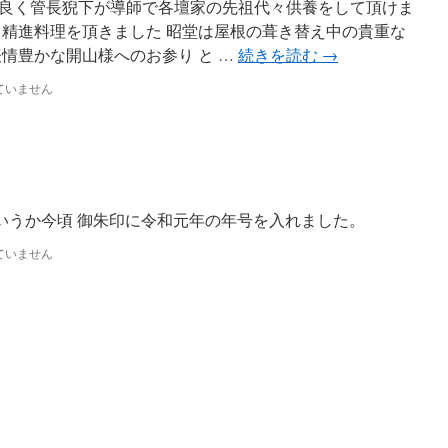
良く管長猊下が導師で各壇家の先祖代々供養をして頂けま
り精進料理を頂きました 昭堂は屋根の葺き替え中の貴重な
情豊かな開山様へのお参り と …
続きを読む
→
ていません
いうか今頃 御朱印に令和元年の年号を入れました。
ていません