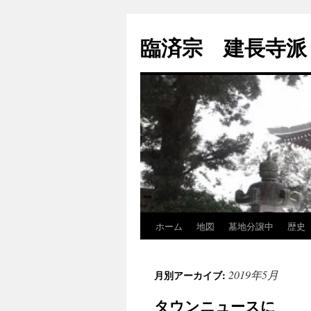
コ
ン
臨済宗 建長寺派
テ
ン
ツ
へ
ス
キ
ッ
プ
ホーム
地図
墓地分譲中
歴史
2019年5月
月別アーカイブ:
タウンニュースに