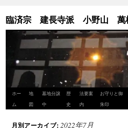
コ
ン
臨済宗 建長寺派 小野山 萬
テ
ン
ツ
へ
ス
キ
ッ
プ
ホー
地
墓地分譲
歴
法要案
お守りと御
ム
図
中
史
内
朱印
2022年7月
月別アーカイブ: