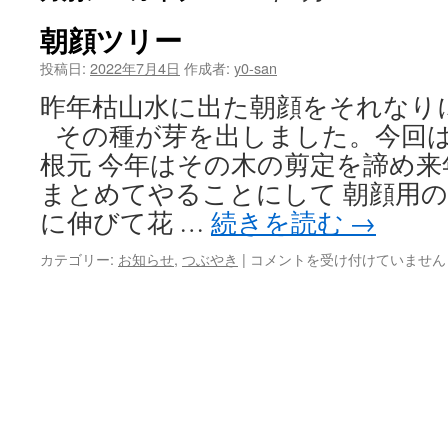
朝顔ツリー
投稿日:
2022年7月4日
作成者:
y0-san
昨年枯山水に出た朝顔をそれなり
その種が芽を出しました。今回は
根元 今年はその木の剪定を諦め
まとめてやることにして 朝顔用の
に伸びて花 …
続きを読む
→
朝
カテゴリー:
お知らせ
,
つぶやき
|
コメントを受け付けていません
顔
ツ
リ
ー
は